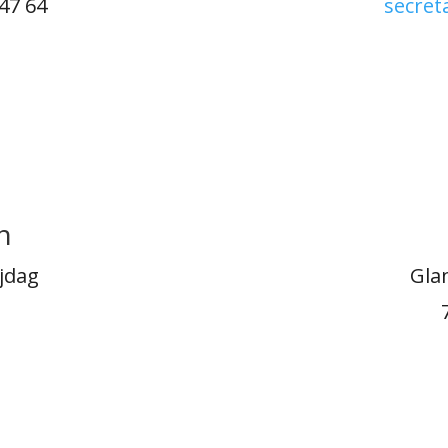
 47 64
secret
n
jdag
Gla