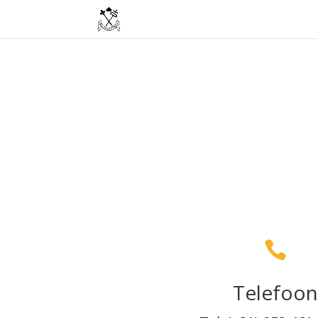

Telefoo