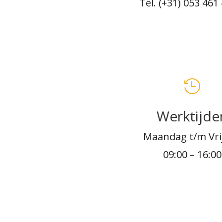
Tel. (+31) 053 461

Werktijde
Maandag t/m Vri
09:00 – 16:00