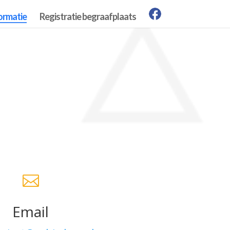
ormatie
Registratie begraafplaats

Email