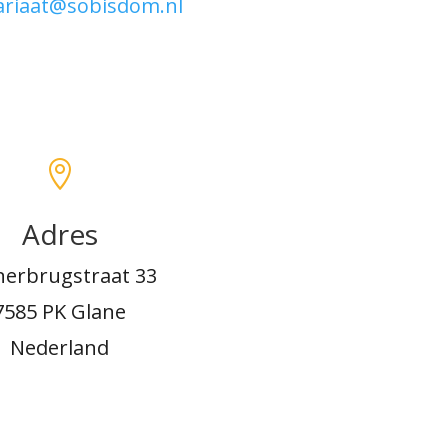
ariaat@sobisdom.nl

Adres
nerbrugstraat 33
7585 PK Glane
Nederland