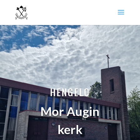
HENGELO
Mor Augin
kerk