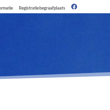
ormatie
Registratie begraafplaats