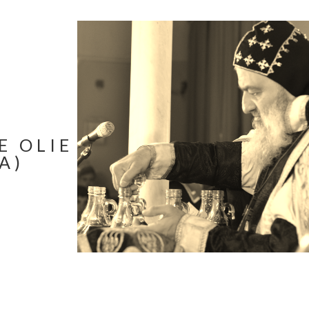
E OLIE
A)