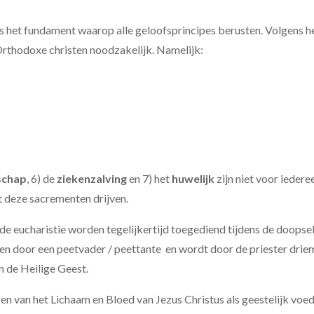
is het fundament waarop alle geloofsprincipes berusten.
Volgens h
rthodoxe christen noodzakelijk. Namelijk:
schap
, 6)
de
ziekenzalving
en 7) het
huwelijk
zijn niet voor iedere
t deze sacrementen drijven.
 de eucharistie worden tegelijkertijd toegediend tijdens de doopsel
gen door een peetvader / peettante en wordt door de priester dri
n de Heilige Geest.
en van het Lichaam en Bloed van Jezus Christus als geestelijk voe