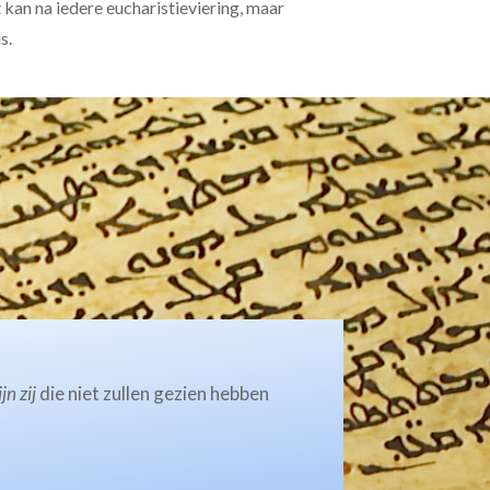
t kan na iedere eucharistieviering, maar
s.
ijn zij
die niet zullen gezien hebben